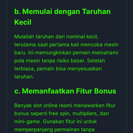
b. Memulai dengan Taruhan
Kecil
Mulailah taruhan dari nominal kecil,
terutama saat pertama kali mencoba mesin
baru. Ini memungkinkan pemain memahami
pola mesin tanpa risiko besar. Setelah
terbiasa, pemain bisa menyesuaikan
taruhan.
c. Memanfaatkan Fitur Bonus
Banyak slot online resmi menawarkan fitur
bonus seperti free spin, multipliers, dan
mini-game. Gunakan fitur ini untuk
memperpanjang permainan tanpa