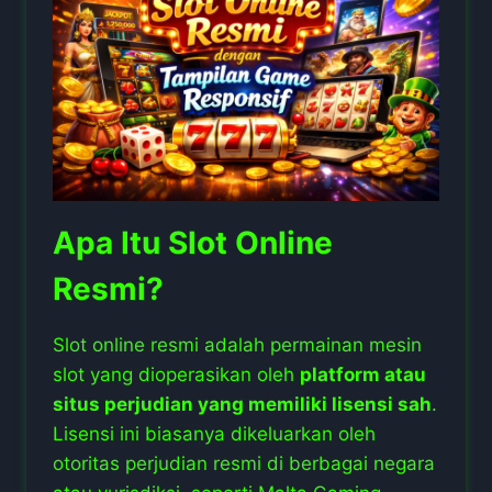
Apa Itu Slot Online
Resmi?
Slot online resmi adalah permainan mesin
slot yang dioperasikan oleh
platform atau
situs perjudian yang memiliki lisensi sah
.
Lisensi ini biasanya dikeluarkan oleh
otoritas perjudian resmi di berbagai negara