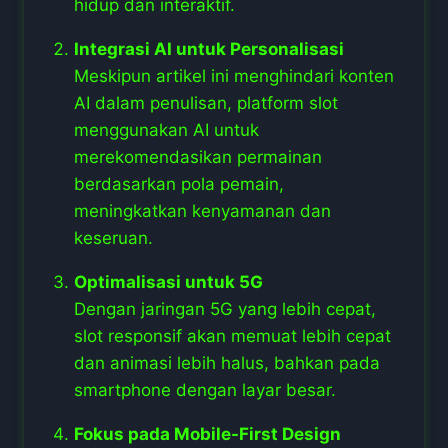
hidup dan interaktif.
Integrasi AI untuk Personalisasi
Meskipun artikel ini menghindari konten
AI dalam penulisan, platform slot
menggunakan AI untuk
merekomendasikan permainan
berdasarkan pola pemain,
meningkatkan kenyamanan dan
keseruan.
Optimalisasi untuk 5G
Dengan jaringan 5G yang lebih cepat,
slot responsif akan memuat lebih cepat
dan animasi lebih halus, bahkan pada
smartphone dengan layar besar.
Fokus pada Mobile-First Design