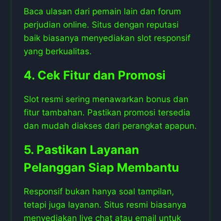
Baca ulasan dari pemain lain dan forum
perjudian online. Situs dengan reputasi
baik biasanya menyediakan slot responsif
yang berkualitas.
4. Cek Fitur dan Promosi
Slot resmi sering menawarkan bonus dan
fitur tambahan. Pastikan promosi tersedia
dan mudah diakses dari perangkat apapun.
5. Pastikan Layanan
Pelanggan Siap Membantu
Responsif bukan hanya soal tampilan,
tetapi juga layanan. Situs resmi biasanya
menyediakan live chat atau email untuk