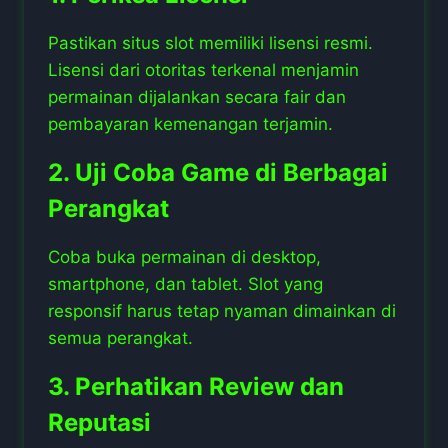
Pastikan situs slot memiliki lisensi resmi.
Lisensi dari otoritas terkenal menjamin
permainan dijalankan secara fair dan
pembayaran kemenangan terjamin.
2. Uji Coba Game di Berbagai
Perangkat
Coba buka permainan di desktop,
smartphone, dan tablet. Slot yang
responsif harus tetap nyaman dimainkan di
semua perangkat.
3. Perhatikan Review dan
Reputasi