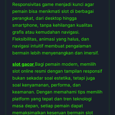
Responsivitas game menjadi kunci agar
pemain bisa menikmati slot di berbagai
perangkat, dari desktop hingga
smartphone, tanpa kehilangan kualitas
grafis atau kemudahan navigasi.
Fleksibilitas, animasi yang halus, dan
navigasi intuitif membuat pengalaman
bermain lebih menyenangkan dan imersif.
slot gacor
Bagi pemain modern, memilih
slot online resmi dengan tampilan responsif
bukan sekadar soal estetika, tetapi juga
soal kenyamanan, performa, dan
keamanan. Dengan memahami tips memilih
platform yang tepat dan tren teknologi
masa depan, setiap pemain dapat
memaksimalkan keseruan bermain slot