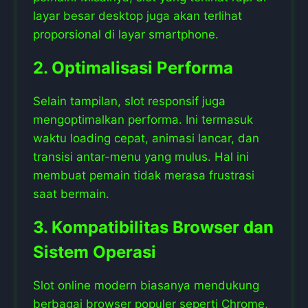
layar besar desktop juga akan terlihat
proporsional di layar smartphone.
2. Optimalisasi Performa
Selain tampilan, slot responsif juga
mengoptimalkan performa. Ini termasuk
waktu loading cepat, animasi lancar, dan
transisi antar-menu yang mulus. Hal ini
membuat pemain tidak merasa frustrasi
saat bermain.
3. Kompatibilitas Browser dan
Sistem Operasi
Slot online modern biasanya mendukung
berbagai browser populer seperti Chrome,