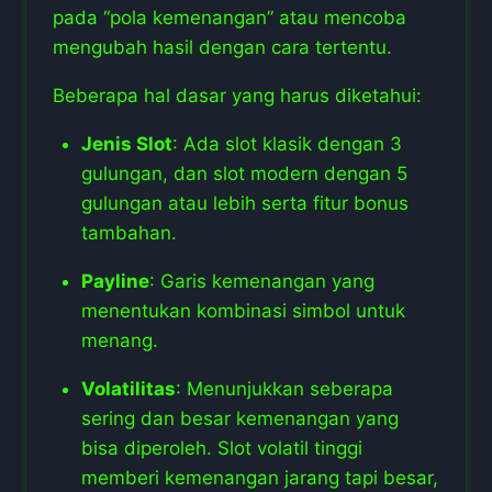
pada “pola kemenangan” atau mencoba
mengubah hasil dengan cara tertentu.
Beberapa hal dasar yang harus diketahui:
Jenis Slot
: Ada slot klasik dengan 3
gulungan, dan slot modern dengan 5
gulungan atau lebih serta fitur bonus
tambahan.
Payline
: Garis kemenangan yang
menentukan kombinasi simbol untuk
menang.
Volatilitas
: Menunjukkan seberapa
sering dan besar kemenangan yang
bisa diperoleh. Slot volatil tinggi
memberi kemenangan jarang tapi besar,