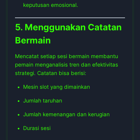
keputusan emosional.
5. Menggunakan Catatan
Bermain
Mencatat setiap sesi bermain membantu
pemain menganalisis tren dan efektivitas
strategi. Catatan bisa berisi:
Mesin slot yang dimainkan
Jumlah taruhan
Jumlah kemenangan dan kerugian
Durasi sesi