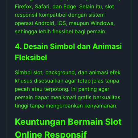
Firefox, Safari, dan Edge. Selain itu, slot
responsif kompatibel dengan sistem
operasi Android, iOS, maupun Windows,
sehingga lebih fleksibel bagi pemain.
4. Desain Simbol dan Animasi
Fleksibel
Simbol slot, background, dan animasi efek
khusus disesuaikan agar tetap jelas tanpa
pecah atau terpotong. Ini penting agar
pemain dapat menikmati grafis berkualitas
tinggi tanpa mengorbankan kenyamanan.
Keuntungan Bermain Slot
Online Responsif