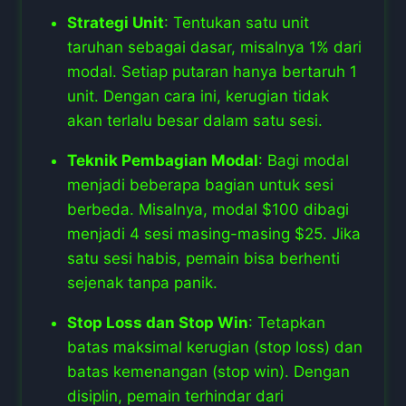
Strategi Unit
: Tentukan satu unit
taruhan sebagai dasar, misalnya 1% dari
modal. Setiap putaran hanya bertaruh 1
unit. Dengan cara ini, kerugian tidak
akan terlalu besar dalam satu sesi.
Teknik Pembagian Modal
: Bagi modal
menjadi beberapa bagian untuk sesi
berbeda. Misalnya, modal $100 dibagi
menjadi 4 sesi masing-masing $25. Jika
satu sesi habis, pemain bisa berhenti
sejenak tanpa panik.
Stop Loss dan Stop Win
: Tetapkan
batas maksimal kerugian (stop loss) dan
batas kemenangan (stop win). Dengan
disiplin, pemain terhindar dari