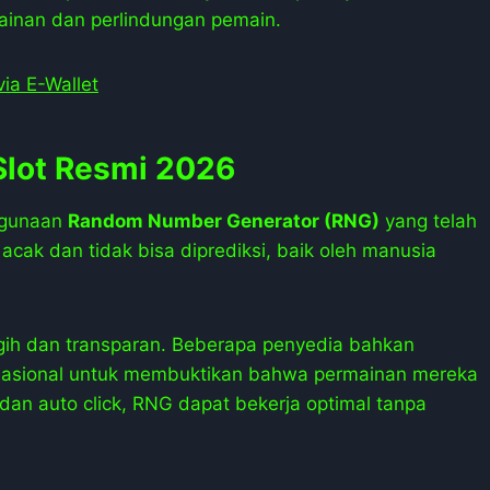
ainan dan perlindungan pemain.
ia E-Wallet
Slot Resmi 2026
nggunaan
Random Number Generator (RNG)
yang telah
acak dan tidak bisa diprediksi, baik oleh manusia
gih dan transparan. Beberapa penyedia bahkan
ernasional untuk membuktikan bahwa permainan mereka
dan auto click, RNG dapat bekerja optimal tanpa