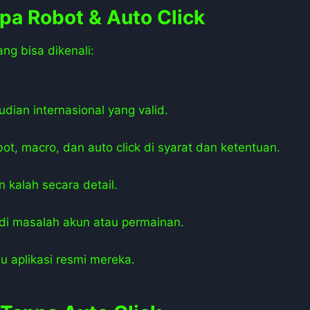
npa Robot & Auto Click
ang bisa dikenali:
udian internasional yang valid.
t, macro, dan auto click di syarat dan ketentuan.
n kalah secara detail.
di masalah akun atau permainan.
u aplikasi resmi mereka.