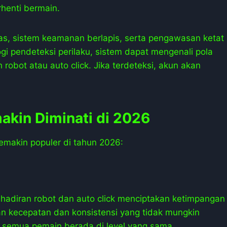
henti bermain.
jelas, sistem keamanan berlapis, serta pengawasan ketat
gi pendeteksi perilaku, sistem dapat mengenali pola
 robot atau auto click. Jika terdeteksi, akun akan
.
akin Diminati di 2026
emakin populer di tahun 2026:
ehadiran robot dan auto click menciptakan ketimpangan
n kecepatan dan konsistensi yang tidak mungkin
n semua pemain berada di level yang sama.