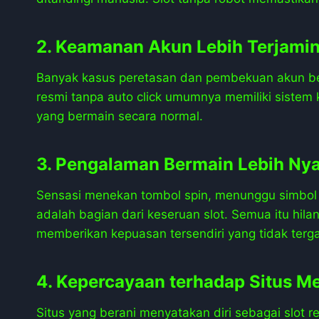
2. Keamanan Akun Lebih Terjami
Banyak kasus peretasan dan pembekuan akun bera
resmi tanpa auto click umumnya memiliki sistem
yang bermain secara normal.
3. Pengalaman Bermain Lebih Ny
Sensasi menekan tombol spin, menunggu simbol 
adalah bagian dari keseruan slot. Semua itu hila
memberikan kepuasan tersendiri yang tidak terga
4. Kepercayaan terhadap Situs M
Situs yang berani menyatakan diri sebagai slot r