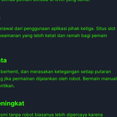
n
wal dari penggunaan aplikasi pihak ketiga. Situs slot
 keamanan yang lebih ketat dan ramah bagi pemain
ata
berhenti, dan merasakan ketegangan setiap putaran
ng jika permainan dijalankan oleh robot. Bermain manual
ntikan.
eningkat
esmi tanpa robot biasanya lebih dipercaya karena