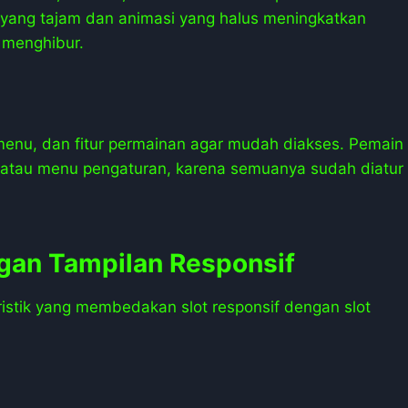
 yang tajam dan animasi yang halus meningkatkan
 menghibur.
menu, dan fitur permainan agar mudah diakses. Pemain
n, atau menu pengaturan, karena semuanya sudah diatur
ngan Tampilan Responsif
ristik yang membedakan slot responsif dengan slot