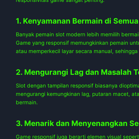
responsivitas game sangat penting:
1. Kenyamanan Bermain di Semua
Banyak pemain slot modern lebih memilih bermain 
Game yang responsif memungkinkan pemain unt
atau memperkecil layar secara manual, sehingg
2. Mengurangi Lag dan Masalah T
Slot dengan tampilan responsif biasanya dioptima
mengurangi kemungkinan lag, putaran macet, at
bermain.
3. Menarik dan Menyenangkan Se
Game responsif juga berarti elemen visual seperti