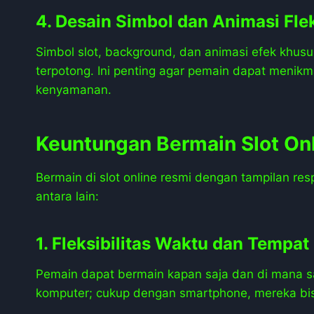
4. Desain Simbol dan Animasi Fle
Simbol slot, background, dan animasi efek khusu
terpotong. Ini penting agar pemain dapat menikm
kenyamanan.
Keuntungan Bermain Slot Onl
Bermain di slot online resmi dengan tampilan r
antara lain:
1. Fleksibilitas Waktu dan Tempat
Pemain dapat bermain kapan saja dan di mana sa
komputer; cukup dengan smartphone, mereka bisa