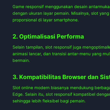
Game responsif menggunakan desain antarmuka a
dengan ukuran layar pemain. Misalnya, slot yang t
proporsional di layar smartphone.
2. Optimalisasi Performa
Selain tampilan, slot responsif juga mengoptimal
animasi lancar, dan transisi antar-menu yang mul
bermain.
3. Kompatibilitas Browser dan Si
Slot online modern biasanya mendukung berbagai 
Edge. Selain itu, slot responsif kompatibel den
sehingga lebih fleksibel bagi pemain.