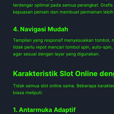
terdengar optimal pada semua perangkat. Grafis
kepuasan pemain dan membuat permainan lebih
4. Navigasi Mudah
Tampilan yang responsif menyesuaikan tombol, 
tidak perlu repot mencari tombol spin, auto-spi
agar sesuai dengan layar yang digunakan.
Karakteristik Slot Online de
Tidak semua slot online sama. Beberapa karakte
biasa meliputi:
1. Antarmuka Adaptif