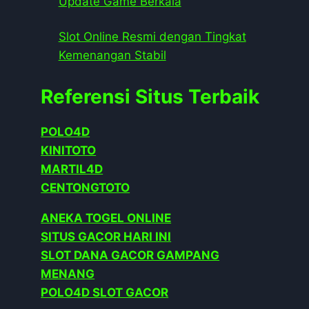
Update Game Berkala
Slot Online Resmi dengan Tingkat
Kemenangan Stabil
Referensi Situs Terbaik
POLO4D
KINITOTO
MARTIL4D
CENTONGTOTO
ANEKA TOGEL ONLINE
SITUS GACOR HARI INI
SLOT DANA GACOR GAMPANG
MENANG
POLO4D SLOT GACOR