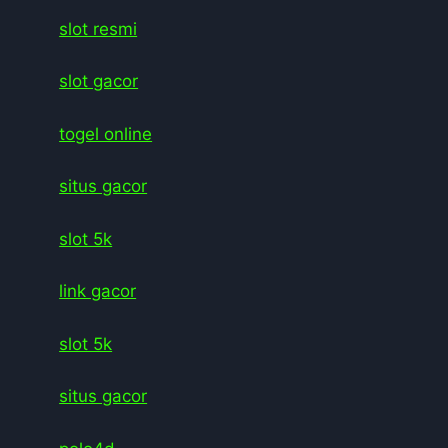
slot resmi
slot gacor
togel online
situs gacor
slot 5k
link gacor
slot 5k
situs gacor