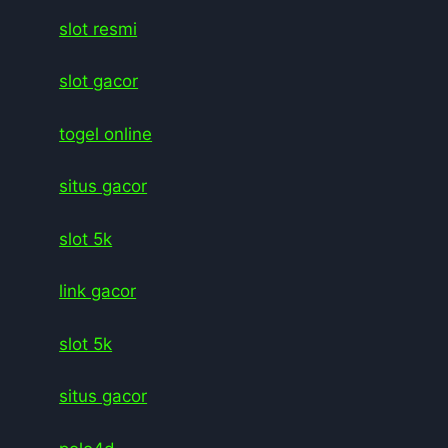
slot resmi
slot gacor
togel online
situs gacor
slot 5k
link gacor
slot 5k
situs gacor