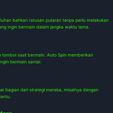
luhan bahkan ratusan putaran tanpa perlu melakukan
 yang ingin bermain dalam jangka waktu lama.
 tombol saat bermain. Auto Spin memberikan
ngin bermain santai.
 bagian dari strategi mereka, misalnya dengan
entu.