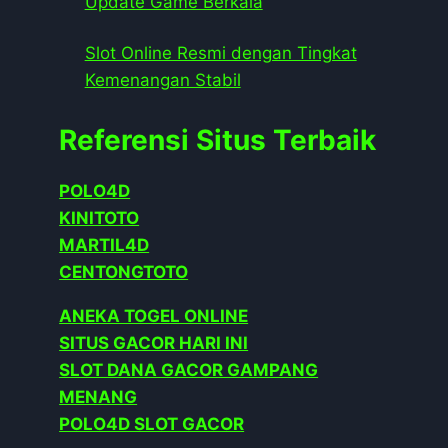
Update Game Berkala
Slot Online Resmi dengan Tingkat
Kemenangan Stabil
Referensi Situs Terbaik
POLO4D
KINITOTO
MARTIL4D
CENTONGTOTO
ANEKA TOGEL ONLINE
SITUS GACOR HARI INI
SLOT DANA GACOR GAMPANG
MENANG
POLO4D SLOT GACOR