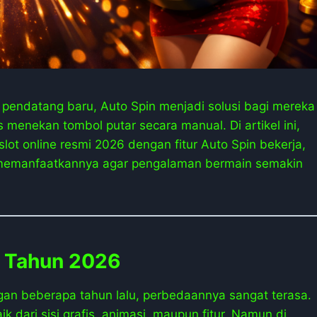
endatang baru, Auto Spin menjadi solusi bagi mereka
s menekan tombol putar secara manual. Di artikel ini,
ot online resmi 2026 dengan fitur Auto Spin bekerja,
 memanfaatkannya agar pengalaman bermain semakin
i Tahun 2026
ngan beberapa tahun lalu, perbedaannya sangat terasa.
ik dari sisi grafis, animasi, maupun fitur. Namun di