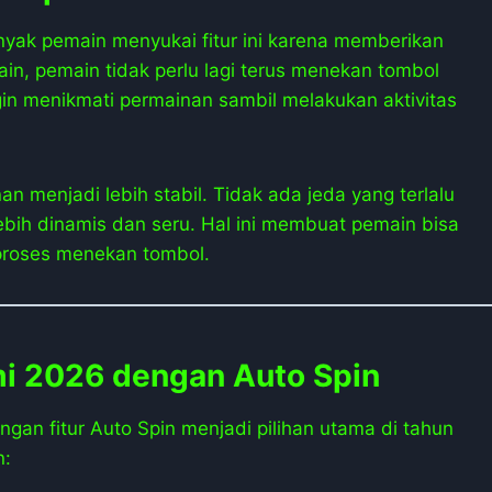
nyak pemain menyukai fitur ini karena memberikan
in, pemain tidak perlu lagi terus menekan tombol
gin menikmati permainan sambil melakukan aktivitas
an menjadi lebih stabil. Tidak ada jeda yang terlalu
ebih dinamis dan seru. Hal ini membuat pemain bisa
 proses menekan tombol.
mi 2026 dengan Auto Spin
gan fitur Auto Spin menjadi pilihan utama di tahun
n: