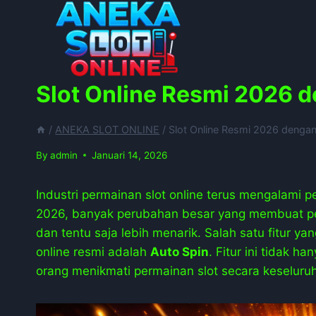
Skip
to
content
Slot Online Resmi 2026 d
/
ANEKA SLOT ONLINE
/
Slot Online Resmi 2026 dengan 
By
admin
Januari 14, 2026
Industri permainan slot online terus mengalami
2026, banyak perubahan besar yang membuat pe
dan tentu saja lebih menarik. Salah satu fitur ya
online resmi adalah
Auto Spin
. Fitur ini tidak
orang menikmati permainan slot secara keseluru