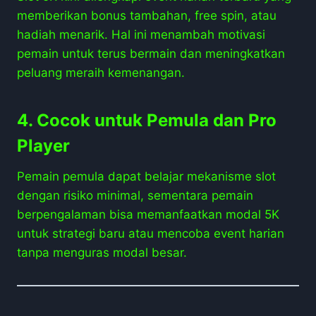
memberikan bonus tambahan, free spin, atau
hadiah menarik. Hal ini menambah motivasi
pemain untuk terus bermain dan meningkatkan
peluang meraih kemenangan.
4. Cocok untuk Pemula dan Pro
Player
Pemain pemula dapat belajar mekanisme slot
dengan risiko minimal, sementara pemain
berpengalaman bisa memanfaatkan modal 5K
untuk strategi baru atau mencoba event harian
tanpa menguras modal besar.