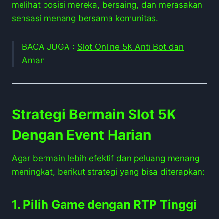
melihat posisi mereka, bersaing, dan merasakan
sensasi menang bersama komunitas.
BACA JUGA :
Slot Online 5K Anti Bot dan
Aman
Strategi Bermain Slot 5K
Dengan Event Harian
Agar bermain lebih efektif dan peluang menang
meningkat, berikut strategi yang bisa diterapkan:
1. Pilih Game dengan RTP Tinggi