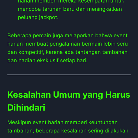
harian memberi mereka kesempatan untuk
mencoba taruhan baru dan meningkatkan
peluang jackpot.
Beberapa pemain juga melaporkan bahwa event
harian membuat pengalaman bermain lebih seru
dan kompetitif, karena ada tantangan tambahan
dan hadiah eksklusif setiap hari.
Kesalahan Umum yang Harus
Dihindari
Meskipun event harian memberi keuntungan
tambahan, beberapa kesalahan sering dilakukan