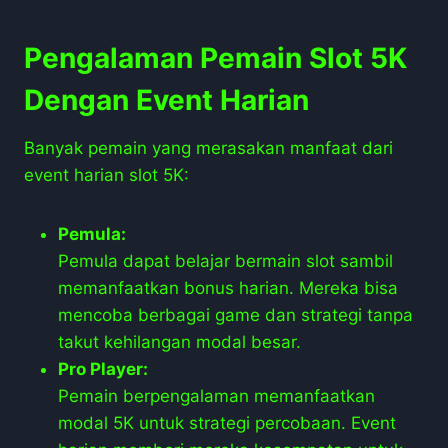
Pengalaman Pemain Slot 5K
Dengan Event Harian
Banyak pemain yang merasakan manfaat dari
event harian slot 5K:
Pemula:
Pemula dapat belajar bermain slot sambil
memanfaatkan bonus harian. Mereka bisa
mencoba berbagai game dan strategi tanpa
takut kehilangan modal besar.
Pro Player:
Pemain berpengalaman memanfaatkan
modal 5K untuk strategi percobaan. Event