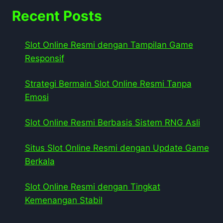
Recent Posts
Slot Online Resmi dengan Tampilan Game
Responsif
Strategi Bermain Slot Online Resmi Tanpa
Emosi
Slot Online Resmi Berbasis Sistem RNG Asli
Situs Slot Online Resmi dengan Update Game
Berkala
Slot Online Resmi dengan Tingkat
Kemenangan Stabil