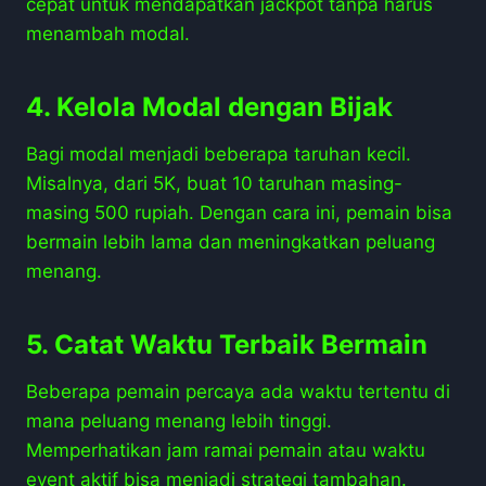
cepat untuk mendapatkan jackpot tanpa harus
menambah modal.
4. Kelola Modal dengan Bijak
Bagi modal menjadi beberapa taruhan kecil.
Misalnya, dari 5K, buat 10 taruhan masing-
masing 500 rupiah. Dengan cara ini, pemain bisa
bermain lebih lama dan meningkatkan peluang
menang.
5. Catat Waktu Terbaik Bermain
Beberapa pemain percaya ada waktu tertentu di
mana peluang menang lebih tinggi.
Memperhatikan jam ramai pemain atau waktu
event aktif bisa menjadi strategi tambahan.