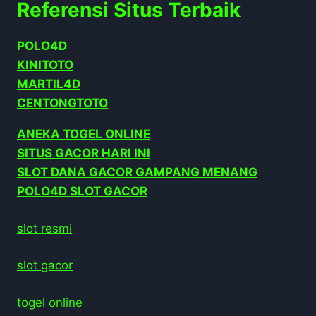
Referensi Situs Terbaik
POLO4D
KINITOTO
MARTIL4D
CENTONGTOTO
ANEKA TOGEL ONLINE
SITUS GACOR HARI INI
SLOT DANA GACOR GAMPANG MENANG
POLO4D SLOT GACOR
slot resmi
slot gacor
togel online