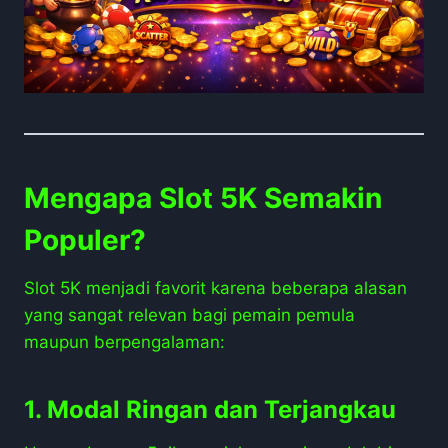
Mengapa Slot 5K Semakin
Populer?
Slot 5K menjadi favorit karena beberapa alasan
yang sangat relevan bagi pemain pemula
maupun berpengalaman:
1. Modal Ringan dan Terjangkau