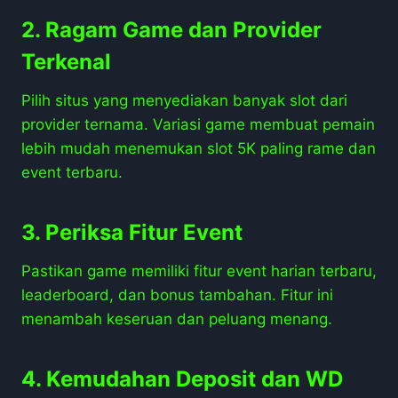
2. Ragam Game dan Provider
Terkenal
Pilih situs yang menyediakan banyak slot dari
provider ternama. Variasi game membuat pemain
lebih mudah menemukan slot 5K paling rame dan
event terbaru.
3. Periksa Fitur Event
Pastikan game memiliki fitur event harian terbaru,
leaderboard, dan bonus tambahan. Fitur ini
menambah keseruan dan peluang menang.
4. Kemudahan Deposit dan WD