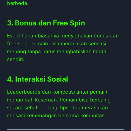
berbeda.
3. Bonus dan Free Spin
Event harian biasanya menyediakan bonus dan
free spin. Pemain bisa merasakan sensasi
menang tanpa harus menghabiskan modal
sendiri.
4. Interaksi Sosial
Leaderboards dan kompetisi antar pemain
menambah keseruan. Pemain bisa bersaing
secara sehat, berbagi tips, dan merasakan
sensasi kemenangan bersama komunitas.