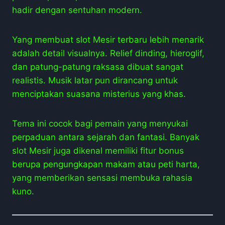
hadir dengan sentuhan modern.
Yang membuat slot Mesir terbaru lebih menarik
adalah detail visualnya. Relief dinding, hieroglif,
dan patung-patung raksasa dibuat sangat
realistis. Musik latar pun dirancang untuk
menciptakan suasana misterius yang khas.
Tema ini cocok bagi pemain yang menyukai
perpaduan antara sejarah dan fantasi. Banyak
slot Mesir juga dikenal memiliki fitur bonus
berupa pengungkapan makam atau peti harta,
yang memberikan sensasi membuka rahasia
kuno.