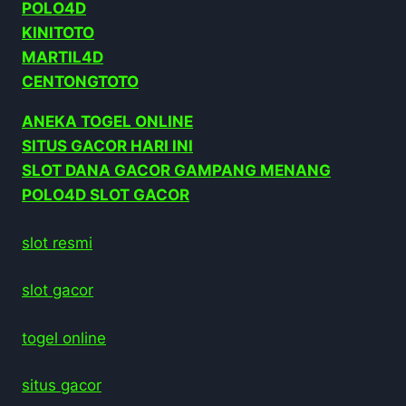
POLO4D
KINITOTO
MARTIL4D
CENTONGTOTO
ANEKA TOGEL ONLINE
SITUS GACOR HARI INI
SLOT DANA GACOR GAMPANG MENANG
POLO4D SLOT GACOR
slot resmi
slot gacor
togel online
situs gacor