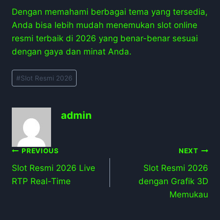
Dengan memahami berbagai tema yang tersedia,
Anda bisa lebih mudah menemukan slot online
resmi terbaik di 2026 yang benar-benar sesuai
dengan gaya dan minat Anda.
Post
#
Slot Resmi 2026
Tags:
admin
Navigasi
PREVIOUS
NEXT
Slot Resmi 2026 Live
Slot Resmi 2026
pos
RTP Real-Time
dengan Grafik 3D
Memukau