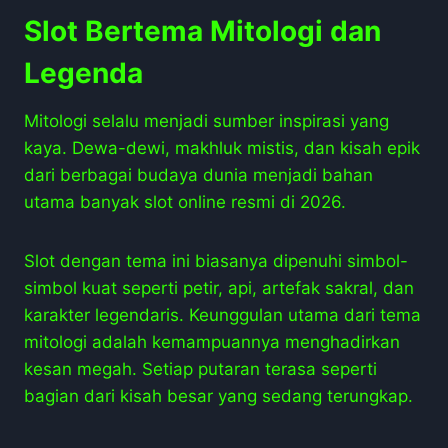
Slot Bertema Mitologi dan
Legenda
Mitologi selalu menjadi sumber inspirasi yang
kaya. Dewa-dewi, makhluk mistis, dan kisah epik
dari berbagai budaya dunia menjadi bahan
utama banyak slot online resmi di 2026.
Slot dengan tema ini biasanya dipenuhi simbol-
simbol kuat seperti petir, api, artefak sakral, dan
karakter legendaris. Keunggulan utama dari tema
mitologi adalah kemampuannya menghadirkan
kesan megah. Setiap putaran terasa seperti
bagian dari kisah besar yang sedang terungkap.