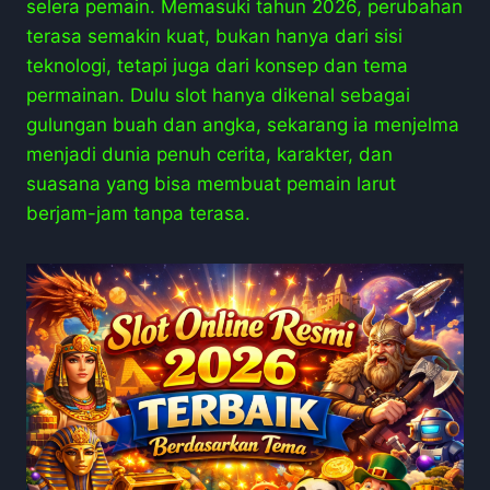
selera pemain. Memasuki tahun 2026, perubahan
terasa semakin kuat, bukan hanya dari sisi
teknologi, tetapi juga dari konsep dan tema
permainan. Dulu slot hanya dikenal sebagai
gulungan buah dan angka, sekarang ia menjelma
menjadi dunia penuh cerita, karakter, dan
suasana yang bisa membuat pemain larut
berjam-jam tanpa terasa.