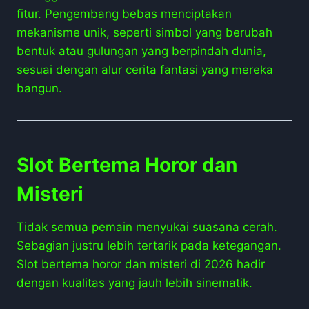
fitur. Pengembang bebas menciptakan
mekanisme unik, seperti simbol yang berubah
bentuk atau gulungan yang berpindah dunia,
sesuai dengan alur cerita fantasi yang mereka
bangun.
Slot Bertema Horor dan
Misteri
Tidak semua pemain menyukai suasana cerah.
Sebagian justru lebih tertarik pada ketegangan.
Slot bertema horor dan misteri di 2026 hadir
dengan kualitas yang jauh lebih sinematik.