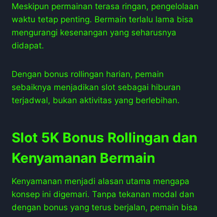
Meskipun permainan terasa ringan, pengelolaan
waktu tetap penting. Bermain terlalu lama bisa
mengurangi kesenangan yang seharusnya
didapat.
Dengan bonus rollingan harian, pemain
sebaiknya menjadikan slot sebagai hiburan
terjadwal, bukan aktivitas yang berlebihan.
Slot 5K Bonus Rollingan dan
Kenyamanan Bermain
Kenyamanan menjadi alasan utama mengapa
konsep ini digemari. Tanpa tekanan modal dan
dengan bonus yang terus berjalan, pemain bisa