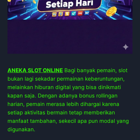
ANEKA SLOT ONLINE
Bagi banyak pemain, slot
bukan lagi sekadar permainan keberuntungan,
melainkan hiburan digital yang bisa dinikmati
kapan saja. Dengan adanya bonus rollingan
harian, pemain merasa lebih dihargai karena
setiap aktivitas bermain tetap memberikan
manfaat tambahan, sekecil apa pun modal yang
digunakan.