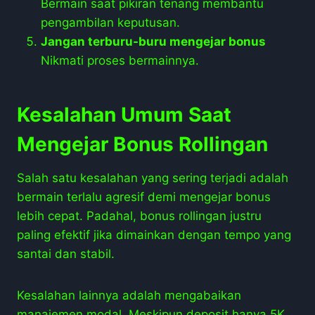
Bermain saat pikiran tenang membantu
pengambilan keputusan.
Jangan terburu-buru mengejar bonus
Nikmati proses bermainnya.
Kesalahan Umum Saat
Mengejar Bonus Rollingan
Salah satu kesalahan yang sering terjadi adalah
bermain terlalu agresif demi mengejar bonus
lebih cepat. Padahal, bonus rollingan justru
paling efektif jika dimainkan dengan tempo yang
santai dan stabil.
Kesalahan lainnya adalah mengabaikan
manajemen modal. Meskipun deposit hanya 5K,