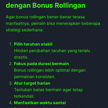
dengan Bonus Rollingan
Agar bonus rollingan benar-benar terasa
manfaatnya, pemain bisa menerapkan beberapa
strategi sederhana:
Pilih taruhan stabil
Hindari perubahan taruhan yang terlalu
drastis.
Fokus pada durasi bermain
Bonus rollingan lebih optimal dengan
permainan konsisten.
Atur target harian
Tentukan batas bermain agar tetap
terkendali.
Manfaatkan waktu santai