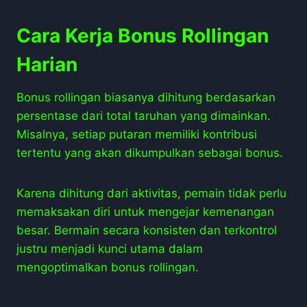
Cara Kerja Bonus Rollingan
Harian
Bonus rollingan biasanya dihitung berdasarkan
persentase dari total taruhan yang dimainkan.
Misalnya, setiap putaran memiliki kontribusi
tertentu yang akan dikumpulkan sebagai bonus.
Karena dihitung dari aktivitas, pemain tidak perlu
memaksakan diri untuk mengejar kemenangan
besar. Bermain secara konsisten dan terkontrol
justru menjadi kunci utama dalam
mengoptimalkan bonus rollingan.