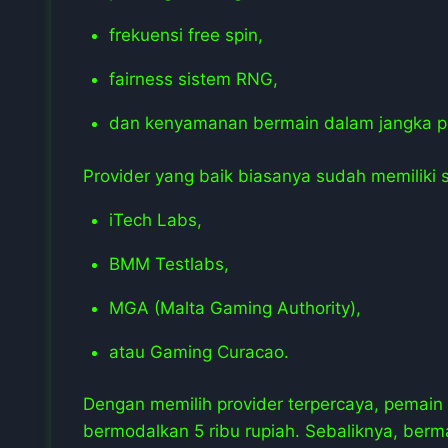
frekuensi free spin,
fairness sistem RNG,
dan kenyamanan bermain dalam jangka p
Provider yang baik biasanya sudah memiliki ser
iTech Labs,
BMM Testlabs,
MGA (Malta Gaming Authority),
atau Gaming Curacao.
Dengan memilih provider terpercaya, pemain
bermodalkan 5 ribu rupiah. Sebaliknya, bermai