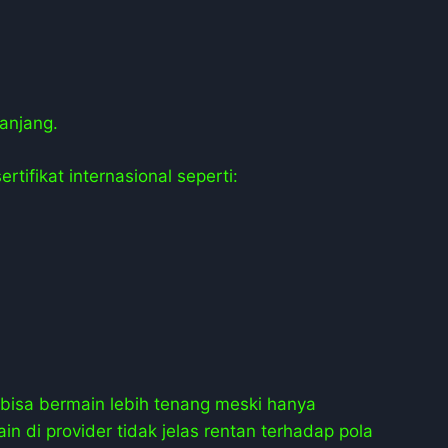
anjang.
tifikat internasional seperti:
 bisa bermain lebih tenang meski hanya
n di provider tidak jelas rentan terhadap pola