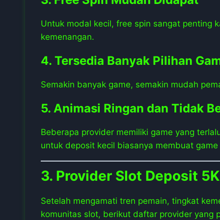
Untuk modal kecil, free spin sangat penting
kemenangan.
4. Tersedia Banyak Pilihan Ga
Semakin banyak game, semakin mudah pema
5. Animasi Ringan dan Tidak Be
Beberapa provider memiliki game yang terlalu
untuk deposit kecil biasanya membuat game 
3. Provider Slot Deposit 5K
Setelah mengamati tren pemain, tingkat kem
komunitas slot, berikut daftar provider yang 