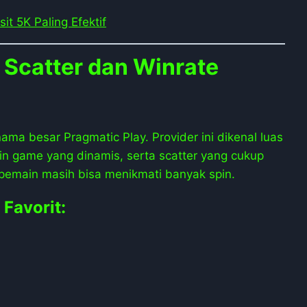
t 5K Paling Efektif
a Scatter dan Winrate
ma besar Pragmatic Play. Provider ini dikenal luas
in game yang dinamis, serta scatter yang cukup
pemain masih bisa menikmati banyak spin.
Favorit: