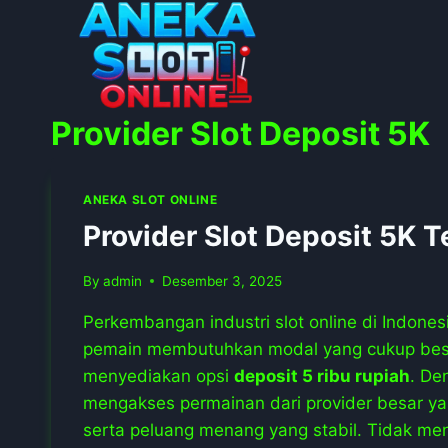
Skip
to
content
Provider Slot Deposit 5K
ANEKA SLOT ONLINE
Provider Slot Deposit 5K T
By
admin
Desember 3, 2025
Perkembangan industri slot online di Indones
pemain membutuhkan modal yang cukup besar
menyediakan opsi
deposit 5 ribu rupiah
. De
mengakses permainan dari provider besar yang
serta peluang menang yang stabil. Tidak men