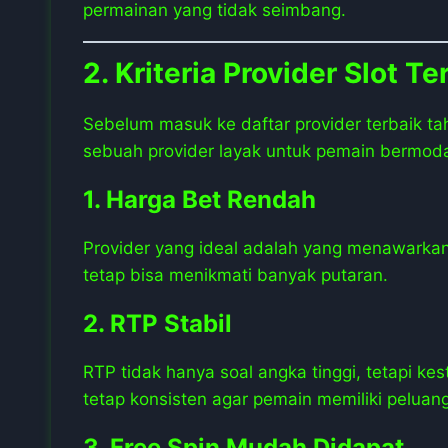
permainan yang tidak seimbang.
2. Kriteria Provider Slot 
Sebelum masuk ke daftar provider terbaik ta
sebuah provider layak untuk pemain bermodal
1. Harga Bet Rendah
Provider yang ideal adalah yang menawarkan
tetap bisa menikmati banyak putaran.
2. RTP Stabil
RTP tidak hanya soal angka tinggi, tetapi ke
tetap konsisten agar pemain memiliki peluan
3. Free Spin Mudah Didapat