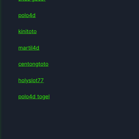
polo4d
kinitoto
martil4d
centongtoto
holyslot77
polo4d togel