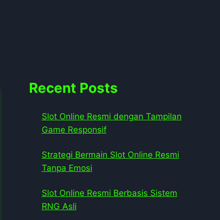
Recent Posts
Slot Online Resmi dengan Tampilan
Game Responsif
Strategi Bermain Slot Online Resmi
Tanpa Emosi
Slot Online Resmi Berbasis Sistem
RNG Asli