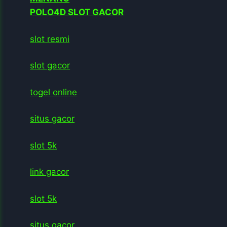
POLO4D SLOT GACOR
slot resmi
slot gacor
togel online
situs gacor
slot 5k
link gacor
slot 5k
situs gacor