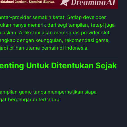
antar-provider semakin ketat. Setiap developer
n hanya menarik dari segi tampilan, tetapi juga
kan. Artikel ini akan membahas provider slot
, lengkap dengan keunggulan, rekomendasi game,
adi pilihan utama pemain di Indonesia.
Penting Untuk Ditentukan Sejak
tampilan game tanpa memperhatikan siapa
ngat berpengaruh terhadap: