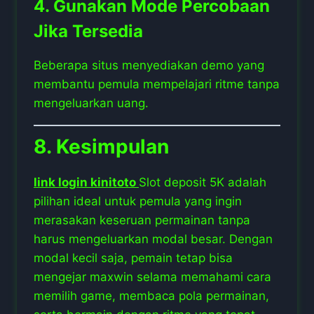
4. Gunakan Mode Percobaan
Jika Tersedia
Beberapa situs menyediakan demo yang
membantu pemula mempelajari ritme tanpa
mengeluarkan uang.
8. Kesimpulan
link login kinitoto
Slot deposit 5K adalah
pilihan ideal untuk pemula yang ingin
merasakan keseruan permainan tanpa
harus mengeluarkan modal besar. Dengan
modal kecil saja, pemain tetap bisa
mengejar maxwin selama memahami cara
memilih game, membaca pola permainan,