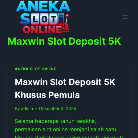
Skip
to
content
Maxwin Slot Deposit 5K
ANEKA SLOT ONLINE
Maxwin Slot Deposit 5K
Khusus Pemula
By
admin
Desember 3, 2025
Selama beberapa tahun terakhir,
permainan slot online menjadi salah satu
hiburan digital yang paling mudah dinikmati