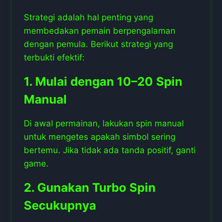
Strategi adalah hal penting yang
membedakan pemain berpengalaman
dengan pemula. Berikut strategi yang
terbukti efektif:
1. Mulai dengan 10–20 Spin
Manual
Di awal permainan, lakukan spin manual
untuk mengetes apakah simbol sering
bertemu. Jika tidak ada tanda positif, ganti
game.
2. Gunakan Turbo Spin
Secukupnya