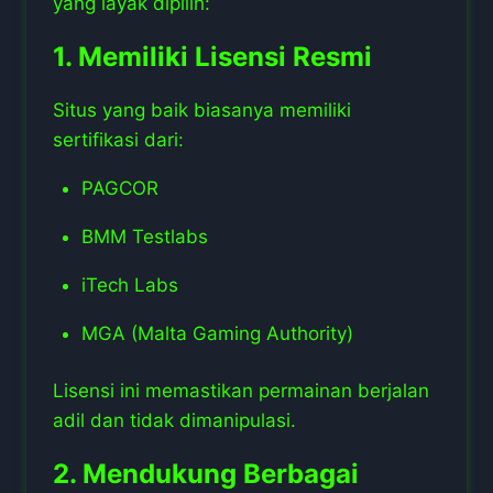
yang layak dipilih:
1. Memiliki Lisensi Resmi
Situs yang baik biasanya memiliki
sertifikasi dari:
PAGCOR
BMM Testlabs
iTech Labs
MGA (Malta Gaming Authority)
Lisensi ini memastikan permainan berjalan
adil dan tidak dimanipulasi.
2. Mendukung Berbagai