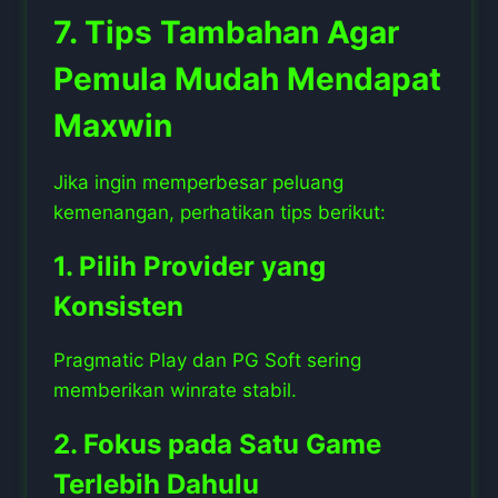
7. Tips Tambahan Agar
Pemula Mudah Mendapat
Maxwin
Jika ingin memperbesar peluang
kemenangan, perhatikan tips berikut:
1. Pilih Provider yang
Konsisten
Pragmatic Play dan PG Soft sering
memberikan winrate stabil.
2. Fokus pada Satu Game
Terlebih Dahulu