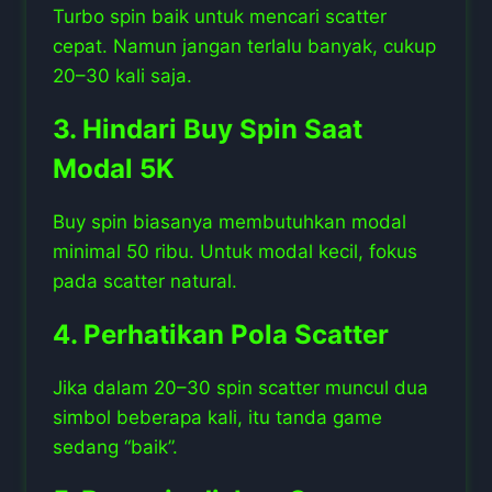
Turbo spin baik untuk mencari scatter
cepat. Namun jangan terlalu banyak, cukup
20–30 kali saja.
3. Hindari Buy Spin Saat
Modal 5K
Buy spin biasanya membutuhkan modal
minimal 50 ribu. Untuk modal kecil, fokus
pada scatter natural.
4. Perhatikan Pola Scatter
Jika dalam 20–30 spin scatter muncul dua
simbol beberapa kali, itu tanda game
sedang “baik”.