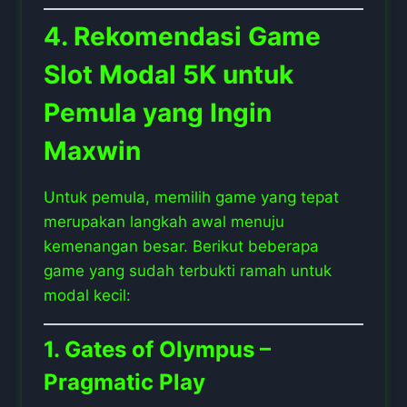
4. Rekomendasi Game
Slot Modal 5K untuk
Pemula yang Ingin
Maxwin
Untuk pemula, memilih game yang tepat
merupakan langkah awal menuju
kemenangan besar. Berikut beberapa
game yang sudah terbukti ramah untuk
modal kecil:
1. Gates of Olympus –
Pragmatic Play