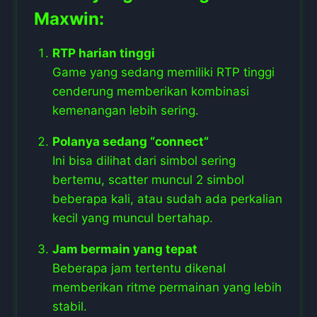
Maxwin:
RTP harian tinggi
Game yang sedang memiliki RTP tinggi
cenderung memberikan kombinasi
kemenangan lebih sering.
Polanya sedang “connect”
Ini bisa dilihat dari simbol sering
bertemu, scatter muncul 2 simbol
beberapa kali, atau sudah ada perkalian
kecil yang muncul bertahap.
Jam bermain yang tepat
Beberapa jam tertentu dikenal
memberikan ritme permainan yang lebih
stabil.