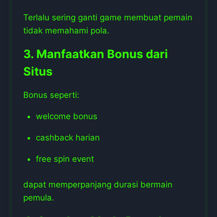
Terlalu sering ganti game membuat pemain
tidak memahami pola.
3. Manfaatkan Bonus dari
Situs
Bonus seperti:
welcome bonus
cashback harian
free spin event
dapat memperpanjang durasi bermain
pemula.