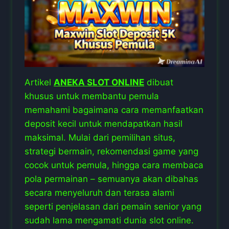
Artikel
ANEKA SLOT ONLINE
dibuat
khusus untuk membantu pemula
memahami bagaimana cara memanfaatkan
deposit kecil untuk mendapatkan hasil
maksimal. Mulai dari pemilihan situs,
strategi bermain, rekomendasi game yang
cocok untuk pemula, hingga cara membaca
pola permainan – semuanya akan dibahas
secara menyeluruh dan terasa alami
seperti penjelasan dari pemain senior yang
sudah lama mengamati dunia slot online.