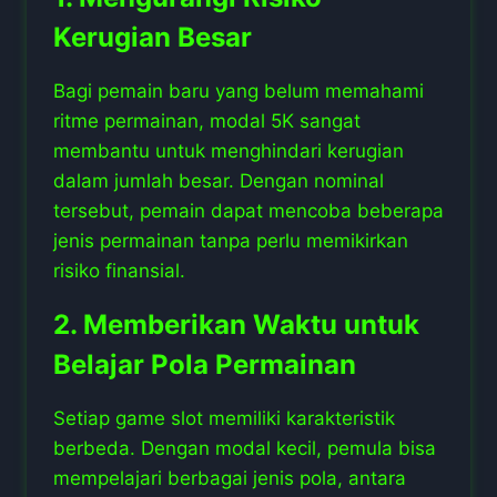
Kerugian Besar
Bagi pemain baru yang belum memahami
ritme permainan, modal 5K sangat
membantu untuk menghindari kerugian
dalam jumlah besar. Dengan nominal
tersebut, pemain dapat mencoba beberapa
jenis permainan tanpa perlu memikirkan
risiko finansial.
2. Memberikan Waktu untuk
Belajar Pola Permainan
Setiap game slot memiliki karakteristik
berbeda. Dengan modal kecil, pemula bisa
mempelajari berbagai jenis pola, antara