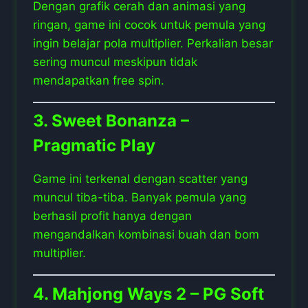
Dengan grafik cerah dan animasi yang
ringan, game ini cocok untuk pemula yang
ingin belajar pola multiplier. Perkalian besar
sering muncul meskipun tidak
mendapatkan free spin.
3. Sweet Bonanza –
Pragmatic Play
Game ini terkenal dengan scatter yang
muncul tiba-tiba. Banyak pemula yang
berhasil profit hanya dengan
mengandalkan kombinasi buah dan bom
multiplier.
4. Mahjong Ways 2 – PG Soft