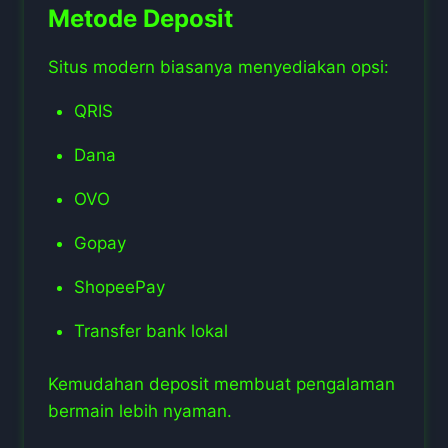
Metode Deposit
Situs modern biasanya menyediakan opsi:
QRIS
Dana
OVO
Gopay
ShopeePay
Transfer bank lokal
Kemudahan deposit membuat pengalaman
bermain lebih nyaman.