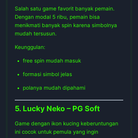
Salah satu game favorit banyak pemain.
Dengan modal 5 ribu, pemain bisa
menikmati banyak spin karena simbolnya
mudah tersusun.
Keunggulan:
free spin mudah masuk
formasi simbol jelas
polanya mudah dipahami
5. Lucky Neko – PG Soft
Game dengan ikon kucing keberuntungan
ini cocok untuk pemula yang ingin