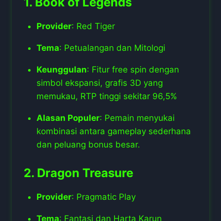
1.
Book of Legends
Provider
: Red Tiger
Tema
: Petualangan dan Mitologi
Keunggulan
: Fitur free spin dengan
simbol ekspansi, grafis 3D yang
memukau, RTP tinggi sekitar 96,5%
Alasan Populer
: Pemain menyukai
kombinasi antara gameplay sederhana
dan peluang bonus besar.
2.
Dragon Treasure
Provider
: Pragmatic Play
Tema
: Fantasi dan Harta Karun