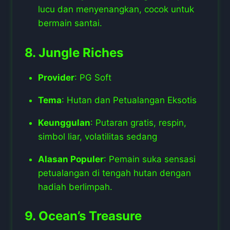
lucu dan menyenangkan, cocok untuk
bermain santai.
8.
Jungle Riches
Provider
: PG Soft
Tema
: Hutan dan Petualangan Eksotis
Keunggulan
: Putaran gratis, respin,
simbol liar, volatilitas sedang
Alasan Populer
: Pemain suka sensasi
petualangan di tengah hutan dengan
hadiah berlimpah.
9.
Ocean’s Treasure