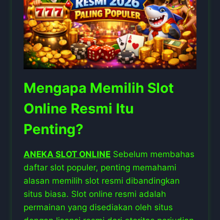
Mengapa Memilih Slot
Online Resmi Itu
Penting?
ANEKA SLOT ONLINE
Sebelum membahas
daftar slot populer, penting memahami
alasan memilih slot resmi dibandingkan
situs biasa. Slot online resmi adalah
permainan yang disediakan oleh situs