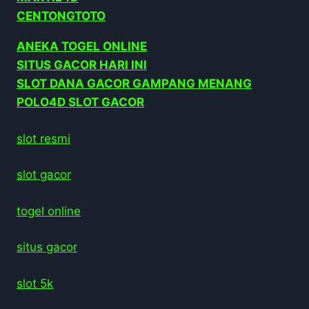
CENTONGTOTO
ANEKA TOGEL ONLINE
SITUS GACOR HARI INI
SLOT DANA GACOR GAMPANG MENANG
POLO4D SLOT GACOR
slot resmi
slot gacor
togel online
situs gacor
slot 5k