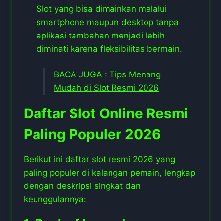
Slot yang bisa dimainkan melalui
smartphone maupun desktop tanpa
aplikasi tambahan menjadi lebih
diminati karena fleksibilitas bermain.
BACA JUGA :
Tips Menang
Mudah di Slot Resmi 2026
Daftar Slot Online Resmi
Paling Populer 2026
Berikut ini daftar slot resmi 2026 yang
paling populer di kalangan pemain, lengkap
dengan deskripsi singkat dan
keunggulannya: