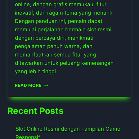
online, dengan grafis memukau, fitur
inovatif, dan ragam tema yang menarik.
Dengan panduan ini, pemain dapat
memulai perjalanan bermain slot resmi
dengan percaya diri, menikmati
pengalaman penuh warna, dan
memanfaatkan semua fitur yang
ditawarkan untuk peluang kemenangan
yang lebih tinggi.
DAFTAR
READ MORE
SLOT
ONLINE
RESMI
Recent Posts
2026
PALING
POPULER
Slot Online Resmi dengan Tampilan Game
Responsif