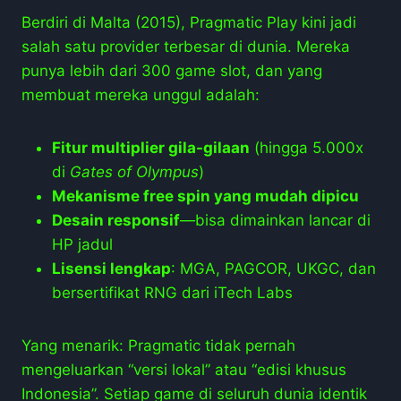
Berdiri di Malta (2015), Pragmatic Play kini jadi
salah satu provider terbesar di dunia. Mereka
punya lebih dari 300 game slot, dan yang
membuat mereka unggul adalah:
Fitur multiplier gila-gilaan
(hingga 5.000x
di
Gates of Olympus
)
Mekanisme free spin yang mudah dipicu
Desain responsif
—bisa dimainkan lancar di
HP jadul
Lisensi lengkap
: MGA, PAGCOR, UKGC, dan
bersertifikat RNG dari iTech Labs
Yang menarik: Pragmatic tidak pernah
mengeluarkan “versi lokal” atau “edisi khusus
Indonesia”. Setiap game di seluruh dunia identik