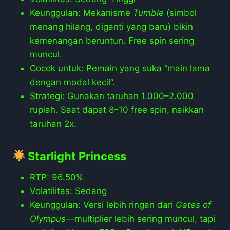
Keunggulan: Mekanisme
Tumble
(simbol
menang hilang, diganti yang baru) bikin
kemenangan beruntun. Free spin sering
muncul.
Cocok untuk: Pemain yang suka “main lama
dengan modal kecil”.
Strategi: Gunakan taruhan 1.000–2.000
rupiah. Saat dapat 8–10 free spin, naikkan
taruhan 2x.
Starlight Princess
RTP: 96.50%
Volatilitas: Sedang
Keunggulan: Versi lebih ringan dari
Gates of
Olympus
—multiplier lebih sering muncul, tapi