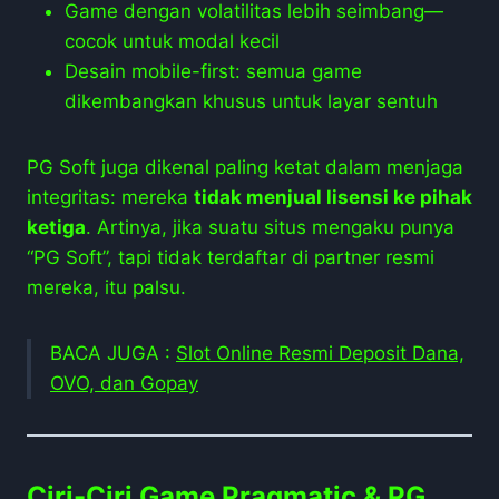
Game dengan volatilitas lebih seimbang—
cocok untuk modal kecil
Desain mobile-first: semua game
dikembangkan khusus untuk layar sentuh
PG Soft juga dikenal paling ketat dalam menjaga
integritas: mereka
tidak menjual lisensi ke pihak
ketiga
. Artinya, jika suatu situs mengaku punya
“PG Soft”, tapi tidak terdaftar di partner resmi
mereka, itu palsu.
BACA JUGA :
Slot Online Resmi Deposit Dana,
OVO, dan Gopay
Ciri-Ciri Game Pragmatic & PG