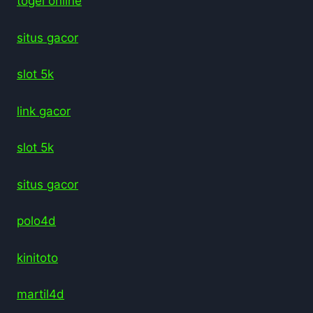
togel online
situs gacor
slot 5k
link gacor
slot 5k
situs gacor
polo4d
kinitoto
martil4d