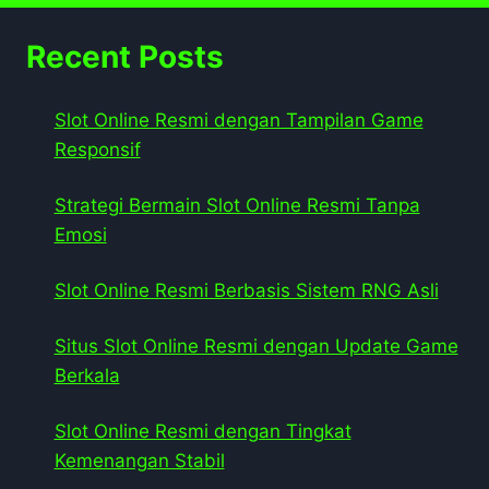
Recent Posts
Slot Online Resmi dengan Tampilan Game
Responsif
Strategi Bermain Slot Online Resmi Tanpa
Emosi
Slot Online Resmi Berbasis Sistem RNG Asli
Situs Slot Online Resmi dengan Update Game
Berkala
Slot Online Resmi dengan Tingkat
Kemenangan Stabil