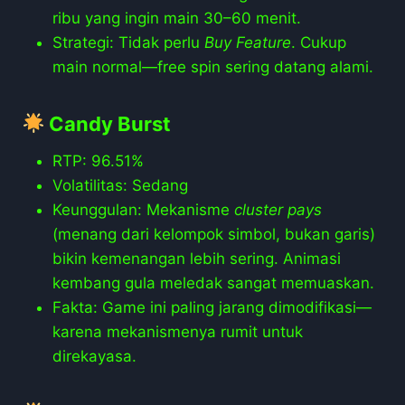
ribu yang ingin main 30–60 menit.
Strategi: Tidak perlu
Buy Feature
. Cukup
main normal—free spin sering datang alami.
Candy Burst
RTP: 96.51%
Volatilitas: Sedang
Keunggulan: Mekanisme
cluster pays
(menang dari kelompok simbol, bukan garis)
bikin kemenangan lebih sering. Animasi
kembang gula meledak sangat memuaskan.
Fakta: Game ini paling jarang dimodifikasi—
karena mekanismenya rumit untuk
direkayasa.