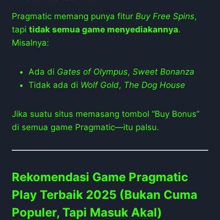
Pragmatic memang punya fitur
Buy Free Spins
,
tapi
tidak semua game menyediakannya
.
Misalnya:
Ada di
Gates of Olympus
,
Sweet Bonanza
Tidak ada di
Wolf Gold
,
The Dog House
Jika suatu situs memasang tombol “Buy Bonus”
di semua game Pragmatic—itu palsu.
Rekomendasi Game Pragmatic
Play Terbaik 2025 (Bukan Cuma
Populer, Tapi Masuk Akal)