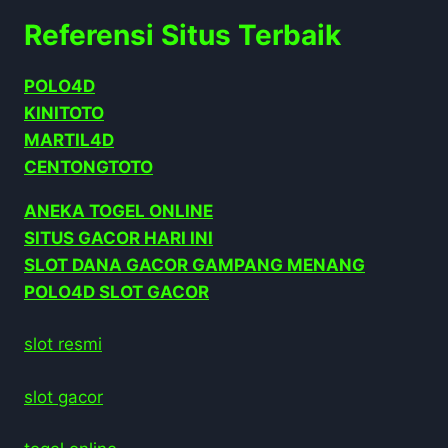
Referensi Situs Terbaik
POLO4D
KINITOTO
MARTIL4D
CENTONGTOTO
ANEKA TOGEL ONLINE
SITUS GACOR HARI INI
SLOT DANA GACOR GAMPANG MENANG
POLO4D SLOT GACOR
slot resmi
slot gacor