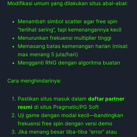
Modifikasi umum yang dilakukan situs abal-abal:
Menambah simbol scatter agar free spin
“terlihat sering”, tapi kemenangannya kecil
Menurunkan frekuensi multiplier tinggi
Memasang batas kemenangan harian (misal:
max menang 5 juta/hari)
Mengganti RNG dengan algoritma buatan
Cara menghindarinya:
Pastikan situs masuk dalam
daftar partner
resmi
di situs Pragmatic/PG Soft
Uji game dengan modal kecil—bandingkan
frekuensi free spin dengan versi demo
Jika menang besar tiba-tiba “error” atau