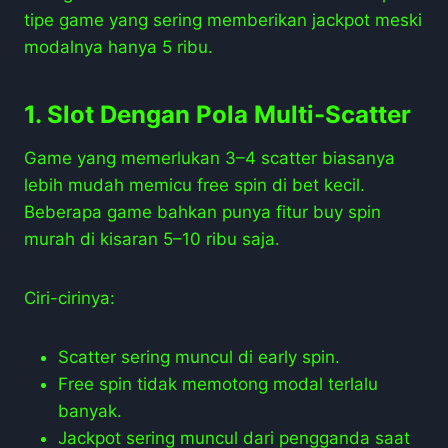
tipe game yang sering memberikan jackpot meski
modalnya hanya 5 ribu.
1. Slot Dengan Pola Multi-Scatter
Game yang memerlukan 3–4 scatter biasanya
lebih mudah memicu free spin di bet kecil.
Beberapa game bahkan punya fitur buy spin
murah di kisaran 5–10 ribu saja.
Ciri-cirinya:
Scatter sering muncul di early spin.
Free spin tidak memotong modal terlalu
banyak.
Jackpot sering muncul dari pengganda saat