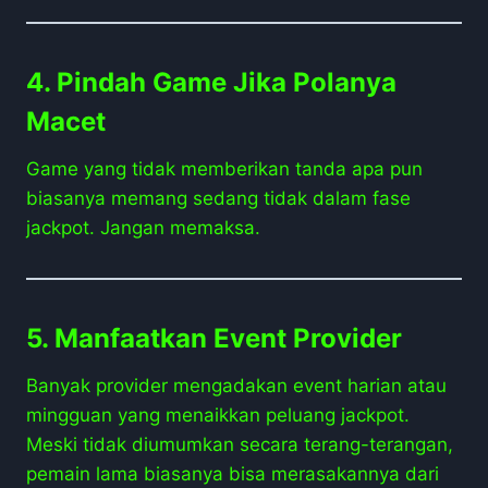
4. Pindah Game Jika Polanya
Macet
Game yang tidak memberikan tanda apa pun
biasanya memang sedang tidak dalam fase
jackpot. Jangan memaksa.
5. Manfaatkan Event Provider
Banyak provider mengadakan event harian atau
mingguan yang menaikkan peluang jackpot.
Meski tidak diumumkan secara terang-terangan,
pemain lama biasanya bisa merasakannya dari