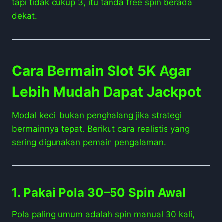
tapi tidak cukup 3, itu tanda free spin berada
dekat.
Cara Bermain Slot 5K Agar
Lebih Mudah Dapat Jackpot
Modal kecil bukan penghalang jika strategi
bermainnya tepat. Berikut cara realistis yang
sering digunakan pemain pengalaman.
1. Pakai Pola 30–50 Spin Awal
Pola paling umum adalah spin manual 30 kali,