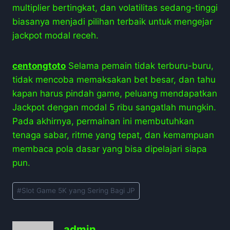
multiplier bertingkat, dan volatilitas sedang-tinggi
biasanya menjadi pilihan terbaik untuk mengejar
jackpot modal receh.
centongtoto
Selama pemain tidak terburu-buru,
tidak mencoba memaksakan bet besar, dan tahu
kapan harus pindah game, peluang mendapatkan
Jackpot dengan modal 5 ribu sangatlah mungkin.
Pada akhirnya, permainan ini membutuhkan
tenaga sabar, ritme yang tepat, dan kemampuan
membaca pola dasar yang bisa dipelajari siapa
pun.
Post
#
Slot Game 5K yang Sering Bagi JP
Tags:
admin