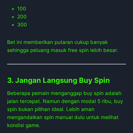
100
200
300
Bet ini memberikan putaran cukup banyak
sehingga peluang masuk free spin lebih besar.
3. Jangan Langsung Buy Spin
Beberapa pemain menganggap buy spin adalah
jalan tercepat. Namun dengan modal 5 ribu, buy
spin bukan pilihan ideal. Lebih aman
mengandalkan spin manual dulu untuk melihat
kondisi game.