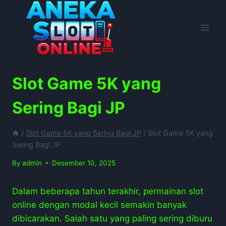
Skip
to
content
Slot Game 5K yang
Sering Bagi JP
/
Slot Game 5K yang Sering Bagi JP
/
Slot Game 5K yang
Sering Bagi JP
By
admin
Desember 10, 2025
Dalam beberapa tahun terakhir, permainan slot
online dengan modal kecil semakin banyak
dibicarakan. Salah satu yang paling sering diburu