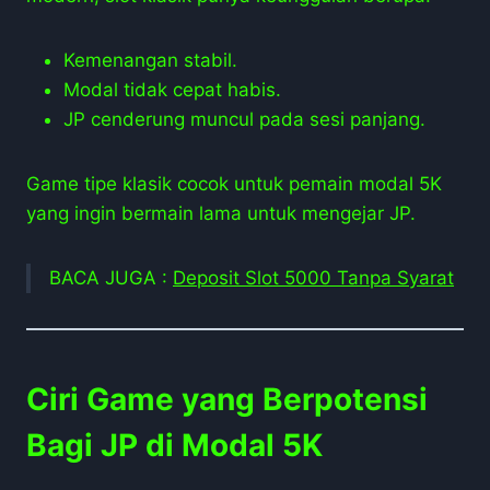
Kemenangan stabil.
Modal tidak cepat habis.
JP cenderung muncul pada sesi panjang.
Game tipe klasik cocok untuk pemain modal 5K
yang ingin bermain lama untuk mengejar JP.
BACA JUGA :
Deposit Slot 5000 Tanpa Syarat
Ciri Game yang Berpotensi
Bagi JP di Modal 5K