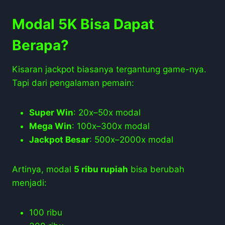
Modal 5K Bisa Dapat
Berapa?
Kisaran jackpot biasanya tergantung game-nya.
Tapi dari pengalaman pemain:
Super Win
: 20x–50x modal
Mega Win
: 100x–300x modal
Jackpot Besar
: 500x–2000x modal
Artinya, modal
5 ribu rupiah
bisa berubah
menjadi:
100 ribu