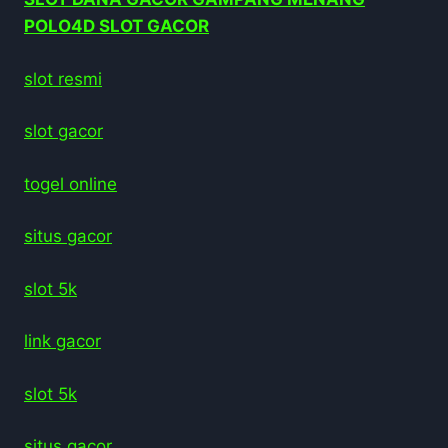
POLO4D SLOT GACOR
slot resmi
slot gacor
togel online
situs gacor
slot 5k
link gacor
slot 5k
situs gacor