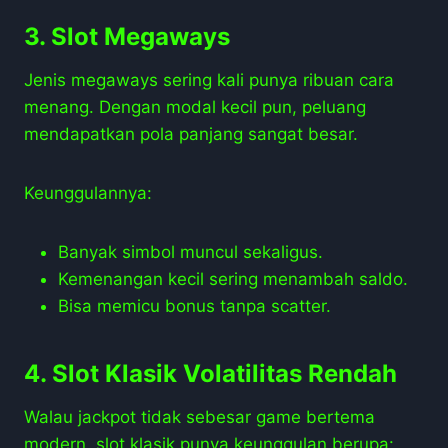
3. Slot Megaways
Jenis megaways sering kali punya ribuan cara
menang. Dengan modal kecil pun, peluang
mendapatkan pola panjang sangat besar.
Keunggulannya:
Banyak simbol muncul sekaligus.
Kemenangan kecil sering menambah saldo.
Bisa memicu bonus tanpa scatter.
4. Slot Klasik Volatilitas Rendah
Walau jackpot tidak sebesar game bertema
modern, slot klasik punya keunggulan berupa: