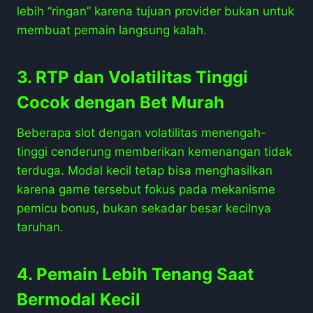
lebih “ringan” karena tujuan provider bukan untuk
membuat pemain langsung kalah.
3. RTP dan Volatilitas Tinggi
Cocok dengan Bet Murah
Beberapa slot dengan volatilitas menengah-
tinggi cenderung memberikan kemenangan tidak
terduga. Modal kecil tetap bisa menghasilkan
karena game tersebut fokus pada mekanisme
pemicu bonus, bukan sekadar besar kecilnya
taruhan.
4. Pemain Lebih Tenang Saat
Bermodal Kecil